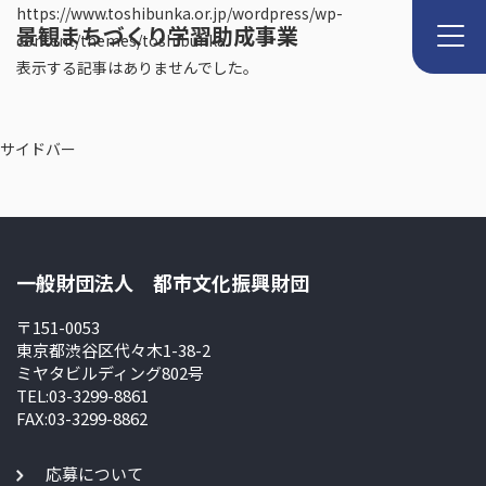
https://www.toshibunka.or.jp/wordpress/wp-
景観まちづくり学習助成事業
content/themes/toshibunka
表示する記事はありませんでした。
サイドバー
一般財団法人 都市文化振興財団
〒151-0053
東京都渋谷区代々木1-38-2
ミヤタビルディング802号
TEL:03-3299-8861
FAX:03-3299-8862
応募について