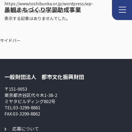
https://www.toshibunka.or.jp/wordpress/wp-
景観まちづくり学習助成事業
content/themes/toshibunka
表示する記事はありませんでした。
サイドバー
一般財団法人 都市文化振興財団
〒151-0053
東京都渋谷区代々木1-38-2
ミヤタビルディング802号
TEL:03-3299-8861
FAX:03-3299-8862
応募について