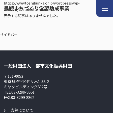
https://www.toshibunka.or.jp/wordpress/wp-
景観まちづくり学習助成事業
content/themes/toshibunka
表示する記事はありませんでした。
サイドバー
一般財団法人 都市文化振興財団
〒151-0053
東京都渋谷区代々木1-38-2
ミヤタビルディング802号
TEL:03-3299-8861
FAX:03-3299-8862
応募について