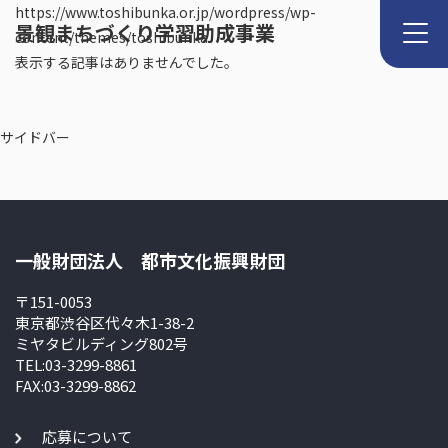
https://www.toshibunka.or.jp/wordpress/wp-
景観まちづくり学習助成事業
content/themes/toshibunka
表示する記事はありませんでした。
サイドバー
一般財団法人 都市文化振興財団
〒151-0053
東京都渋谷区代々木1-38-2
ミヤタビルディング802号
TEL:03-3299-8861
FAX:03-3299-8862
応募について