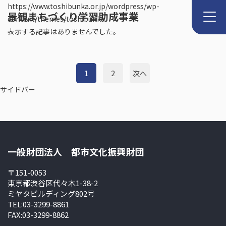
https://www.toshibunka.or.jp/wordpress/wp-
景観まちづくり学習助成事業
content/themes/toshibunka
表示する記事はありませんでした。
1
2
次へ
サイドバー
一般財団法人 都市文化振興財団
〒151-0053
東京都渋谷区代々木1-38-2
ミヤタビルディング802号
TEL:03-3299-8861
FAX:03-3299-8862