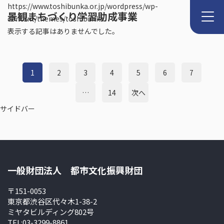
https://www.toshibunka.or.jp/wordpress/wp-
景観まちづくり学習助成事業
content/themes/toshibunka
表示する記事はありませんでした。
1
2
3
4
5
6
7
…
14
次へ
サイドバー
一般財団法人 都市文化振興財団
〒151-0053
東京都渋谷区代々木1-38-2
ミヤタビルディング802号
TEL:03-3299-8861