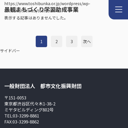
https://www.toshibunka.or.jp/wordpress/wp-
景観まちづくり学習助成事業
content/themes/toshibunka
表示する記事はありませんでした。
1
2
3
次へ
サイドバー
一般財団法人 都市文化振興財団
〒151-0053
東京都渋谷区代々木1-38-2
ミヤタビルディング802号
TEL:03-3299-8861
FAX:03-3299-8862